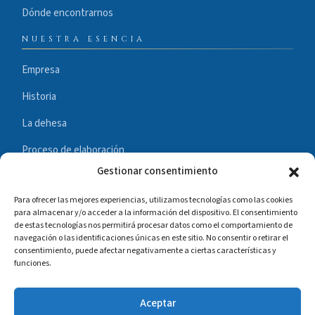
Dónde encontrarnos
NUESTRA ESENCIA
Empresa
Historia
La dehesa
Proceso de elaboración
Gestionar consentimiento
Instalaciones
Para ofrecer las mejores experiencias, utilizamos tecnologías como las cookies
Compromiso con la calidad
para almacenar y/o acceder a la información del dispositivo. El consentimiento
de estas tecnologías nos permitirá procesar datos como el comportamiento de
Hazte distribuidor
navegación o las identificaciones únicas en este sitio. No consentir o retirar el
consentimiento, puede afectar negativamente a ciertas características y
Disfruta de lo nuestro
funciones.
BLOG
×
Aceptar
¿Tienes dudas sobre nuestros productos?
Cómo conservar el jamón ibérico correctamente