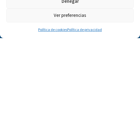
Denegar
Ver preferencias
Política de cookies
Política de privacidad
Jamones, paletas y embutidos ibéricos seleccionados con una
mirada serena, tradicional y exigente sobre la calidad.
hola@ibericosbenito.com
Ctra. Arahal - El Coronil Km 1.5, 41600 Arahal, Sevilla
CATEGORÍAS
Jamones