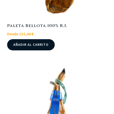
Paleta Bellota 100% R.I.
Desde
132,44
€
Este
AÑADIR AL CARRITO
producto
tiene
múltiples
variantes.
Las
opciones
se
pueden
elegir
en