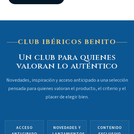
producto
tiene
múltiples
variantes.
Las
CLUB IBÉRICOS BENITO
opciones
se
Un club para quienes
pueden
valoran lo auténtico
elegir
en
la
Novedades, inspiración y acceso anticipado a una selección
página
pensada para quienes valoran el producto, el criterio y el
de
placer de elegir bien.
producto
ACCESO
NOVEDADES Y
CONTENIDO
ANTICIPADO
LANZAMIENTOS
EXCLUSIVO