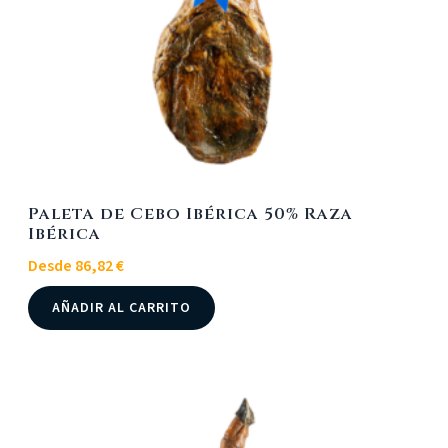
la
página
de
producto
Paleta de Cebo Ibérica 50% Raza
Ibérica
Desde
86,82
€
Este
AÑADIR AL CARRITO
producto
tiene
múltiples
variantes.
Las