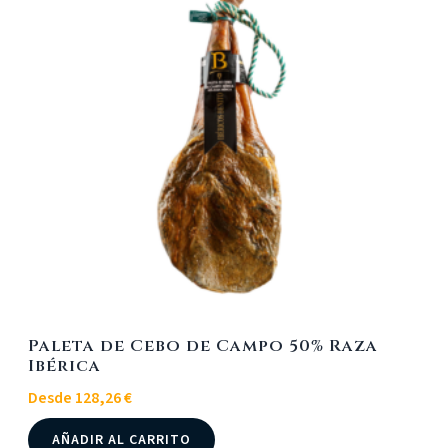
opciones
se
pueden
elegir
en
la
página
de
producto
Paleta de Cebo de Campo 50% Raza
Ibérica
Desde
128,26
€
Este
AÑADIR AL CARRITO