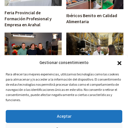
Feria Provincial de
Ibéricos Benito en Calidad
Formación Profesional y
Alimentaria
Empresa en Arahal
Gestionar consentimiento
Hermanos Torres e Ibéricos
Para ofrecer las mejores experiencias, utilizamos tecnologías como las cookies
Benito en la cocina
para almacenar y/o acceder a la información del dispositivo. El consentimiento
¡Cumplimos 70 años y hay
de estas tecnologías nos permitirá procesar datos como el comportamiento de
que celebrarlo!
navegación o las identificaciones únicas en este sitio. No consentir o retirar el
consentimiento, puede afectar negativamente a ciertas características y
funciones.
×
Aceptar
¿Tienes dudas sobre nuestros productos?
Escríbeme